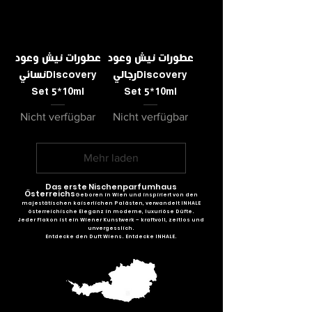
عطورات نيش وعود
عطورات نيش وعود
رجاليDiscovery
نسائيDiscovery
Set 5*10ml
Set 5*10ml
Nicht verfügbar
Nicht verfügbar
Mehr laden
Das erste Nischenparfumhaus
Österreichs
Geboren in Wien und inspiriert von den
majestätischen kaiserlichen Palästen, verwandelt INHALE
österreichische Eleganz in moderne, luxuriöse Düfte.
Jeder Flakon ist ein Wiener Kunstwerk – kraftvoll, zeitlos und
unvergesslich.
Entdecke den Duft Wiens. Entdecke INHALE.