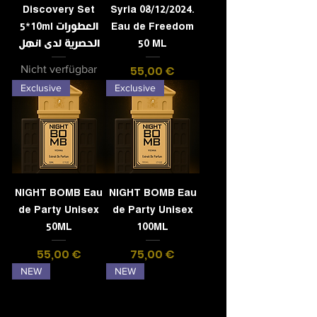
Discovery Set
Syria 08/12/2024.
5*10ml العطورات
Eau de Freedom
الحصرية لدى انهل
50 ML
Preis
Nicht verfügbar
55,00 €
Exclusive
Exclusive
NIGHT BOMB Eau
NIGHT BOMB Eau
de Party Unisex
de Party Unisex
50ML
100ML
Preis
Preis
55,00 €
75,00 €
NEW
NEW