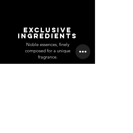
EXCLUSIVE
INGREDIENTS
Noble essences, finely
composed for a unique
fragrance.
UNTERSTÜTZUNG
INFORMATION
Ko
ntakt
Über uns
Home
Großhandel
Branches
Franchise
Rückgabe
Karriere
Privet Labe
l
Datenschutz-Bestimmungen
Scientifically
based company
A company founded from long
scientific and practical