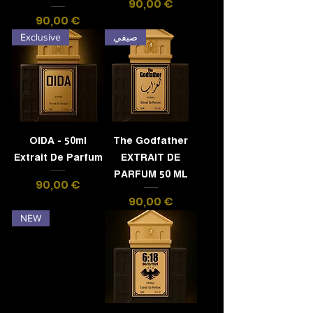
Preis
90,00 €
Preis
90,00 €
Exclusive
صيفي
OIDA - 50ml
The Godfather
Extrait De Parfum
EXTRAIT DE
PARFUM 50 ML
Preis
90,00 €
Preis
90,00 €
NEW