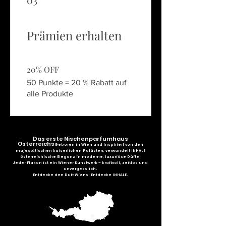
Prämien erhalten
20% OFF
50 Punkte = 20 % Rabatt auf
alle Produkte
Das erste Nischenparfumhaus
Österreichs
Geboren in Wien und inspiriert von den
majestätischen kaiserlichen Palästen, verwandelt INHALE
österreichische Eleganz in moderne, luxuriöse Düfte.
Jeder Flakon ist ein Wiener Kunstwerk – kraftvoll, zeitlos und
unvergesslich.
Entdecke den Duft Wiens. Entdecke INHALE.