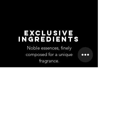
EXCLUSIVE
INGREDIENTS
Noble essences, finely
composed for a unique
fragrance.
UNTERSTÜTZUNG
INFORMATION
Ko
ntakt
Über uns
Home
Großhandel
Branches
Franchise
Rückgabe
Karriere
Privet Labe
l
Datenschutz-Bestimmungen
Scientifically
based company
A company founded from long
scientific and practical