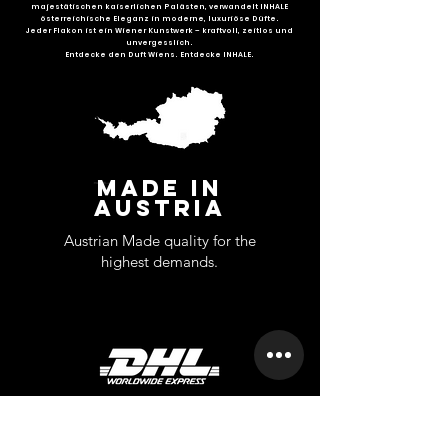
majestätischen kaiserlichen Palästen, verwandelt INHALE
österreichische Eleganz in moderne, luxuriöse Düfte.
Jeder Flakon ist ein Wiener Kunstwerk – kraftvoll, zeitlos und
unvergesslich.
Entdecke den Duft Wiens. Entdecke INHALE.
MADE IN
AUSTRIA
Austrian Made quality for the
highest demands.
FAST AND