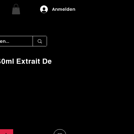
Anmelden
0ml Extrait De
is