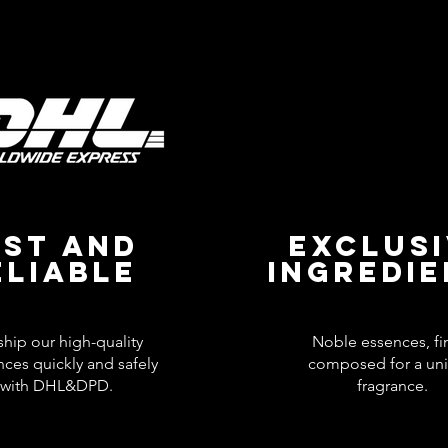
AST AND
EXCLUS
ELIABLE
INGREDI
hip our high-quality
Noble essences, fi
nces quickly and safely
composed for a un
with DHL&DPD.
fragrance.