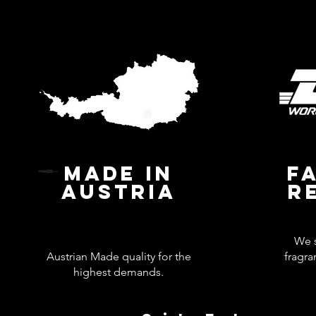
MADE IN
F
AUSTRIA
R
We s
Austrian Made quality for the
fragra
highest demands.