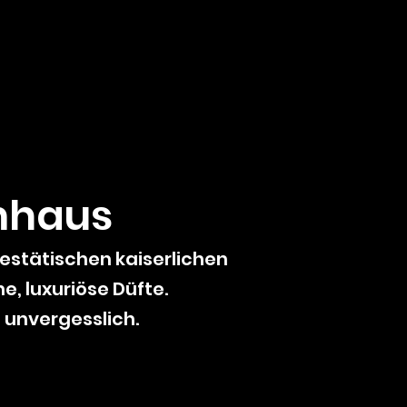
mhaus
jestätischen kaiserlichen
, luxuriöse Düfte.
d unvergesslich.