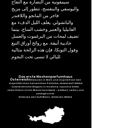
سيمفونية من النضارة مع التفاح
واليوسفي والبنفسج، تتطور إلى مزيج
فاخر من المانجو واللافندر
والباتشولي. يغلف الليل الدفء مع
الفانيليا والعنبر وخشب الساج، بينما
تضيف لمحات من البرغموت والعسل
جاذبية أنيقة. مع روائح أوراق التبغ
وفول التونكا، فإن هذه الرائحة مثالية
لليالي لا تنسى تحت النجوم.
Das erste Nischenparfumhaus
Österreichs
Geboren in Wien und inspiriert von den
majestätischen kaiserlichen Palästen, verwandelt INHALE
österreichische Eleganz in moderne, luxuriöse Düfte.
Jeder Flakon ist ein Wiener Kunstwerk – kraftvoll, zeitlos und
unvergesslich.
Entdecke den Duft Wiens. Entdecke INHALE.