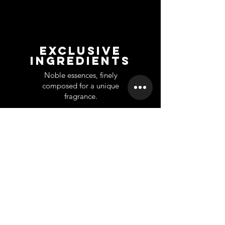
EXCLUSIVE
INGREDIENTS
Noble essences, finely
composed for a unique
fragrance.
UNTERSTÜTZUNG
INFORMATION
Ko
ntakt
Über uns
Home
Großhandel
Branches
Franchise
Rückgabe
Karriere
Privet Labe
l
Datenschutz-Bestimmungen
Scientifically
based company
A company founded from long
scientific and practical