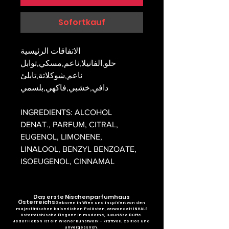
Sofortkauf
الاتفاقات الرئيسية
حلو,الفانيلا,ناعم,مسكي,توابل
ناعم,شوكلاتة,تابلئ
دافي,خشبي,فاكهي,بلسمي
INGREDIENTS: ALCOHOL
DENAT., PARFUM, CITRAL,
EUGENOL, LIMONENE,
LINALOOL, BENZYL BENZOATE,
ISOEUGENOL, CINNAMAL
Das erste Nischenparfumhaus
Österreichs
Geboren in Wien und inspiriert von den
majestätischen kaiserlichen Palästen, verwandelt INHALE
österreichische Eleganz in moderne, luxuriöse Düfte.
Jeder Flakon ist ein Wiener Kunstwerk – kraftvoll, zeitlos und
unvergesslich.