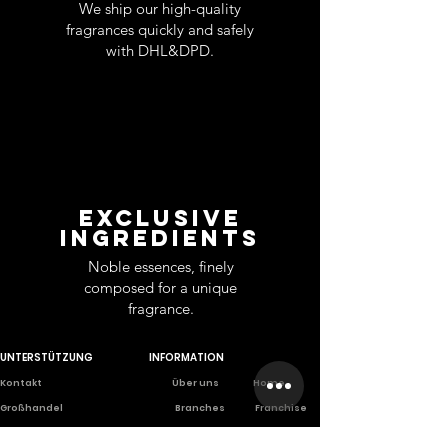
We ship our high-quality
fragrances quickly and safely
with DHL&DPD.
EXCLUSIVE
INGREDIENTS
Noble essences, finely
composed for a unique
fragrance.
UNTERSTÜTZUNG
INFORMATION
Ko
ntakt
Über uns
Home
Großhandel
Branches
Franchise
Rückgabe
Karriere
Privet Labe
l