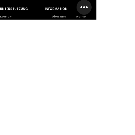
UNTERSTÜTZUNG
INFORMATION
Ko
ntakt
Über uns
Home
Großhandel
Branches
Franchise
Rückgabe
Karriere
Privet Labe
l
Datenschutz-Bestimmungen
Scientifically
based company
A company founded from long
scientific and practical
experiences.
Anmelden
Sei der Erste
Abonnieren Sie den INHALE
Newsletter und
profitieren Sie als Erster von limitierten Angeboten