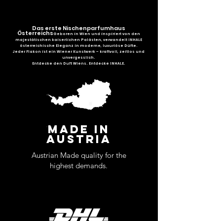
Das erste Nischenparfumhaus
Österreichs
Geboren in Wien und inspiriert von den
majestätischen kaiserlichen Palästen, verwandelt INHALE
österreichische Eleganz in moderne, luxuriöse Düfte.
Jeder Flakon ist ein Wiener Kunstwerk – kraftvoll, zeitlos und
unvergesslich.
Entdecke den Duft Wiens. Entdecke INHALE.
MADE IN
AUSTRIA
Austrian Made quality for the
highest demands.