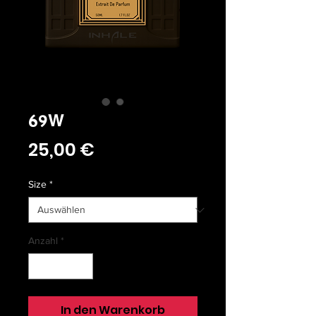
69W
Preis
25,00 €
Size
*
Anzahl
*
In den Warenkorb