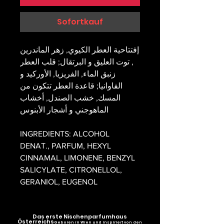
Sofortkauf
إفتتاحية العطر الكيوي, زهر الماندرين
, توت العليق و البرتقال; قلب العطر
زنبق الماء, الفريزيا, الأوركيد و
الفاوانيا; قاعدة العطر تتكون من
المسك, خشب الصندل, أخشاب
الماهوجني و أشجار الأبنوس
INGREDIENTS: ALCOHOL
DENAT., PARFUM, HEXYL
CINNAMAL, LIMONENE, BENZYL
SALICYLATE, CITRONELLOL,
GERANIOL, EUGENOL
Das erste Nischenparfumhaus
Österreichs
Geboren in Wien und inspiriert von den