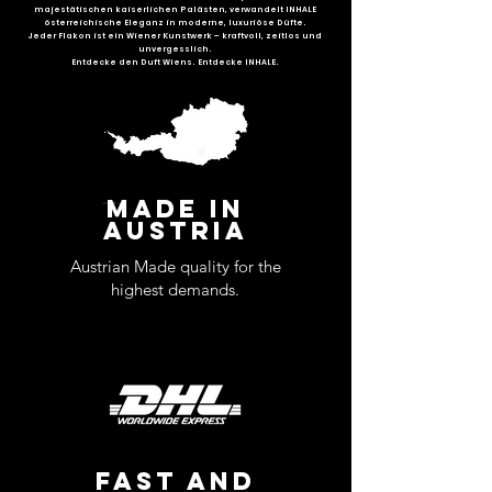
majestätischen kaiserlichen Palästen, verwandelt INHALE
österreichische Eleganz in moderne, luxuriöse Düfte.
Jeder Flakon ist ein Wiener Kunstwerk – kraftvoll, zeitlos und
unvergesslich.
Entdecke den Duft Wiens. Entdecke INHALE.
MADE IN
AUSTRIA
Austrian Made quality for the
highest demands.
FAST AND