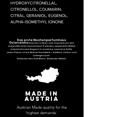
HYDROXYCITRONELLAL,
CITRONELLOL, COUMARIN,
CITRAL, GERANIOL, EUGENOL,
ALPHA-ISOMETHYL IONONE
Das erste Nischenparfumhaus
Österreichs
Geboren in Wien und inspiriert von den
majestätischen kaiserlichen Palästen, verwandelt INHALE
österreichische Eleganz in moderne, luxuriöse Düfte.
Jeder Flakon ist ein Wiener Kunstwerk – kraftvoll, zeitlos und
unvergesslich.
Entdecke den Duft Wiens. Entdecke INHALE.
MADE IN
AUSTRIA
Austrian Made quality for the
highest demands.