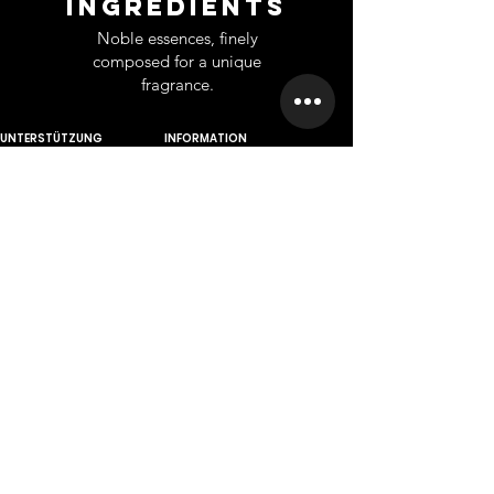
INGREDIENTS
Noble essences, finely
composed for a unique
fragrance.
UNTERSTÜTZUNG
INFORMATION
Ko
ntakt
Über uns
Home
Großhandel
Branches
Franchise
Rückgabe
Karriere
Privet Labe
l
Datenschutz-Bestimmungen
Scientifically
based company
A company founded from long
scientific and practical
experiences.
Anmelden