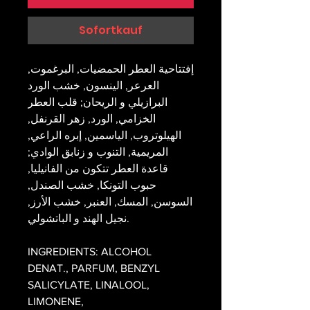
Sofortkauf
إفتتاحية العطر الحمضيات, البرغموت,
العرعر, الينسون, خشب الورد
البرازيلي و الريحان; قلب العطر
الخزامي, الورد, زهر القرنفل,
الهيلوتروب, الياسمين, إبره الراعي,
المريمية, التنوب و زنابق الوادي;
قاعدة العطر تتكون من الفانيليا,
حبوب التونكا, خشب الصندل,
السوسن, المسك, العنبر, خشب الأرز,
نجيل الهند و الباتشولي.
INGREDIENTS: ALCOHOL
DENAT., PARFUM, BENZYL
SALICYLATE, LINALOOL,
LIMONENE,