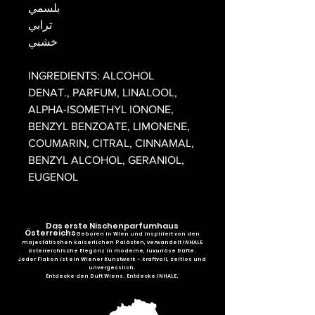
بلسمي
ترابي
خشبي
INGREDIENTS: ALCOHOL
DENAT., PARFUM, LINALOOL,
ALPHA-ISOMETHYL IONONE,
BENZYL BENZOATE, LIMONENE,
COUMARIN, CITRAL, CINNAMAL,
BENZYL ALCOHOL, GERANIOL,
EUGENOL
Das erste Nischenparfumhaus
Österreichs
Geboren in Wien und inspiriert von den
majestätischen kaiserlichen Palästen, verwandelt INHALE
österreichische Eleganz in moderne, luxuriöse Düfte.
Jeder Flakon ist ein Wiener Kunstwerk – kraftvoll, zeitlos und
unvergesslich.
Entdecke den Duft Wiens. Entdecke INHALE.