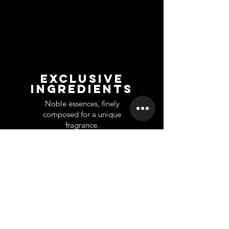
EXCLUSIVE
INGREDIENTS
Noble essences, finely
composed for a unique
fragrance.
UNTERSTÜTZUNG
INFORMATION
Ko
ntakt
Über uns
Home
Großhandel
Branches
Franchise
Rückgabe
Karriere
Privet Labe
l
Datenschutz-Bestimmungen
Scientifically
based company