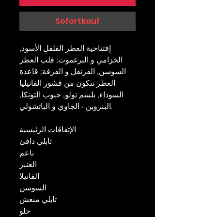
Sofortkauf
إفتتاحية العطر الفلفل الأسود,
الخزامي و البرغموت; قلب العطر
السوسن, القرنفل و القرفة; قاعدة
العطر تتكون من قشور الفانيليا
السوداء, بلسم تولو, حبوب التونكا,
البنزوين - الجاوي و الباتشولي.
الإتفاقات الرئيسية
تابلي دافئ
ناعم
العنبر
الفانيلا
السوسن
تابلي منعش
حلو