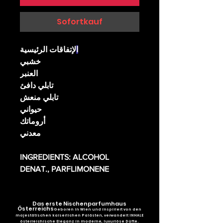
Sofortkauf
ا
لإتفاقات الرئيسية
خشبي
العنبر
تابلي دافئ
تابلي منعش
حيواني
أروماتك
معدني
INGREDIENTS: ALCOHOL
DENAT., PARFLIMONENE
Das erste Nischenparfumhaus
Österreichs
Geboren in Wien und inspiriert von den
majestätischen kaiserlichen Palästen, verwandelt INHALE
österreichische Eleganz in moderne, luxuriöse Düfte.