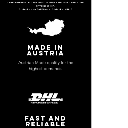
Jeder Flakon ist ein Wiener Kunstwerk – kraftvoll, zeitlos und
unvergesslich.
Entdecke den Duft Wiens. Entdecke INHALE.
MADE IN
AUSTRIA
Austrian Made quality for the
highest demands.
FAST AND
RELIABLE