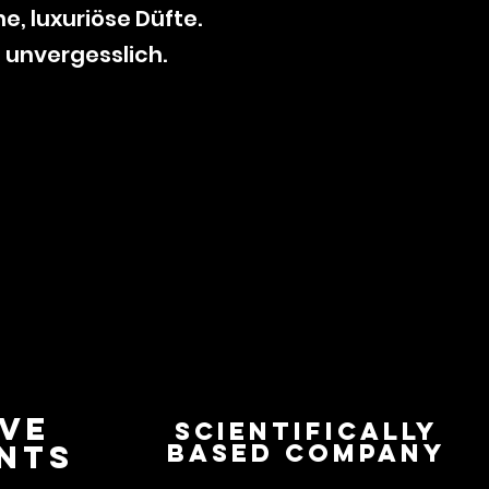
, luxuriöse Düfte.
d unvergesslich.
IVE
Scientifically
ENTS
based company