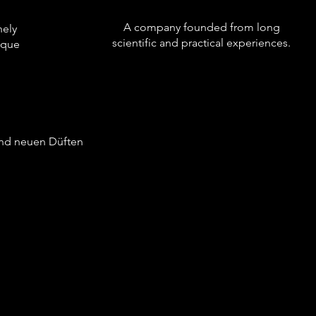
A company founded from long
nely
scientific and practical experiences.
ique
 und neuen Düften