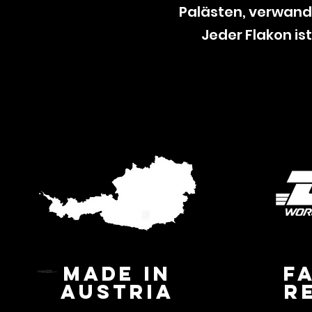
Palästen, verwande
Jeder Flakon ist
MADE IN
F
AUSTRIA
R