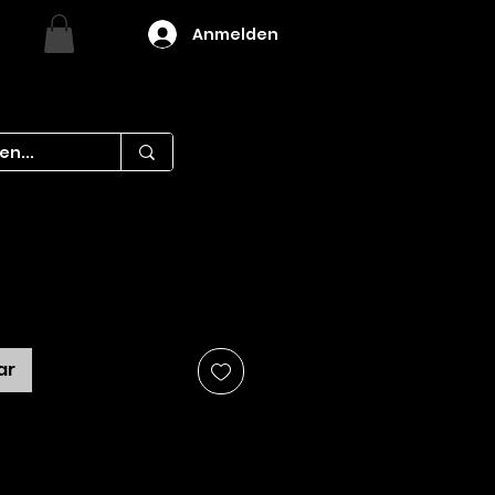
Anmelden
is
ar