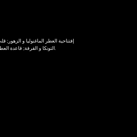
التونكا و القرفة; قاعدة العطر تتكون من العود و خشب الصندل.