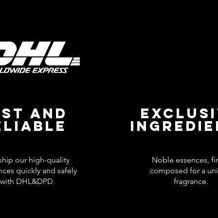
AST AND
EXCLUS
ELIABLE
INGREDI
hip our high-quality
Noble essences, fi
nces quickly and safely
composed for a un
with DHL&DPD.
fragrance.