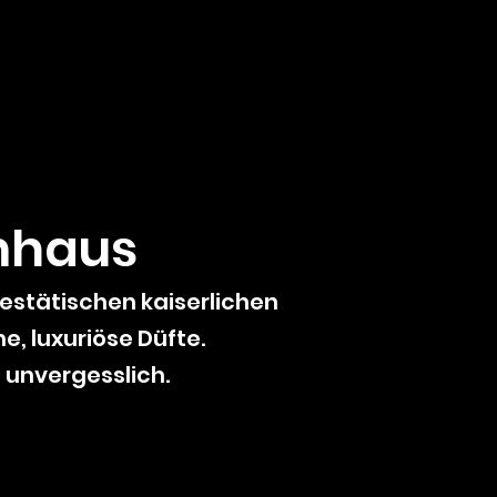
mhaus
jestätischen kaiserlichen
, luxuriöse Düfte.
d unvergesslich.