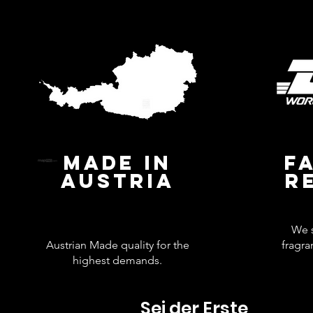
MADE IN
F
AUSTRIA
R
We s
Austrian Made quality for the
fragra
highest demands.
Sei der Erste