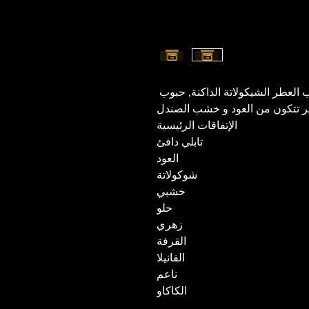
إفتتاحية العطر الماغنوليا و الزهور; قلب العطر الشيكولاتة الداكنة, حبوب
الإتفاقات الرئيسية
تابلي دافئ
العود
شوكولاتة
خشبي
حلو
زهري
القرفة
الفانيلا
ناعم
الكاكاو