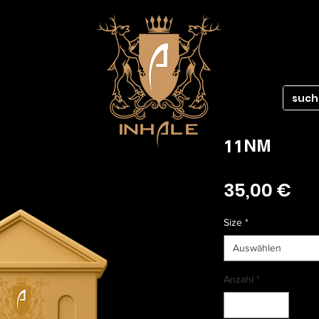
11NM
Pre
35,00 €
Size
*
Auswählen
Anzahl
*