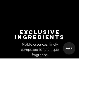
EXCLUSIVE
INGREDIENTS
Noble essences, finely
composed for a unique
fragrance.
UNTERSTÜTZUNG
INFORMATION
Ko
ntakt
Über uns
Home
Großhandel
Branches
Franchise
Rückgabe
Karriere
Privet Labe
l
Datenschutz-Bestimmungen
Scientifically
based company
A company founded from long