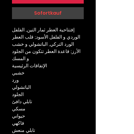
Sofortkauf
إفتتاحية العطر ثمار التين, الفلفل
الوردي و الفلفل الأسود; قلب العطر
الورد التركي, الباتشولي و خشب
الأرز; قاعدة العطر تتكون من الجلود
و المسك
الإتفاقات الرئيسية
خشبي
ورد
الباتشولي
الجلود
تابلي دافئ
مسكي
حيواني
فاكهي
تابلي منعش