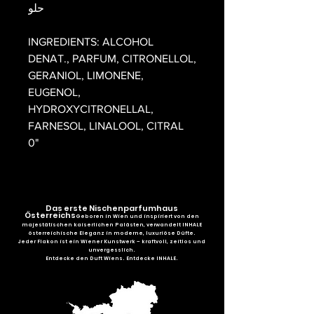
حلو
INGREDIENTS: ALCOHOL
DENAT., PARFUM, CITRONELLOL,
GERANIOL, LIMONENE,
EUGENOL,
HYDROXYCITRONELLAL,
FARNESOL, LINALOOL, CITRAL
0"
Das erste Nischenparfumhaus
Österreichs
Geboren in Wien und inspiriert von den
majestätischen kaiserlichen Palästen, verwandelt INHALE
österreichische Eleganz in moderne, luxuriöse Düfte.
Jeder Flakon ist ein Wiener Kunstwerk – kraftvoll, zeitlos und
unvergesslich.
Entdecke den Duft Wiens. Entdecke INHALE.