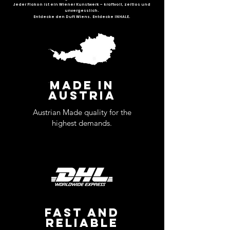
Jeder Flakon ist ein Wiener Kunstwerk – kraftvoll, zeitlos und
unvergesslich.
Entdecke den Duft Wiens. Entdecke INHALE.
MADE IN
AUSTRIA
Austrian Made quality for the
highest demands.
FAST AND
RELIABLE