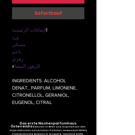
Sofortkauf
ا
لإتفاقات الرئيسية
ورد
مسكي
ناعم
زهري
الزهور البيضا
ء
INGREDIENTS: ALCOHOL
DENAT., PARFUM, LIMONENE,
CITRONELLOL, GERANIOL,
EUGENOL, CITRAL
Das erste Nischenparfumhaus
Österreichs
Geboren in Wien und inspiriert von den
majestätischen kaiserlichen Palästen, verwandelt INHALE
österreichische Eleganz in moderne, luxuriöse Düfte.