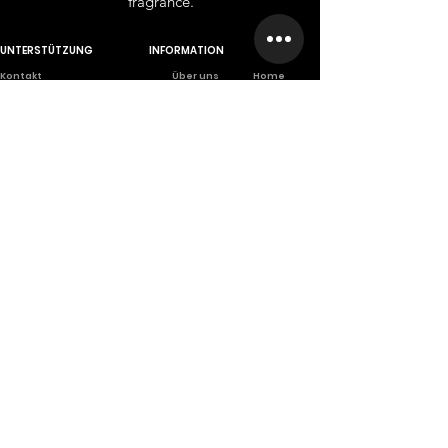
fragrance.
UNTERSTÜTZUNG
INFORMATION
Ko
ntakt
Über uns
Home
Großhandel
Branches
Franchise
Rückgabe
Karriere
Privet Labe
l
Datenschutz-Bestimmungen
Scientifically
based company
A company founded from long
scientific and practical
experiences.
Anmelden
Sei der Erste
Abonnieren Sie den INHALE
Newsletter und