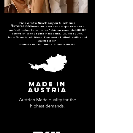
Das erste Nischenparfumhaus
Österreichs
Geboren in Wien und inspiriert von den
majestätischen kaiserlichen Palästen, verwandelt INHALE
österreichische Eleganz in moderne, luxuriöse Düfte.
Jeder Flakon ist ein Wiener Kunstwerk – kraftvoll, zeitlos und
unvergesslich.
Entdecke den Duft Wiens. Entdecke INHALE.
MADE IN
AUSTRIA
Austrian Made quality for the
highest demands.