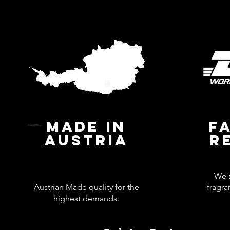
MADE IN
F
AUSTRIA
R
We s
Austrian Made quality for the
fragra
highest demands.