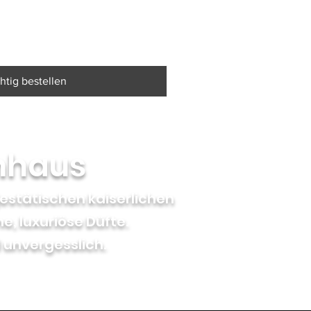
htig bestellen
mhaus
jestätischen kaiserlichen
, luxuriöse Düfte.
d unvergesslich.