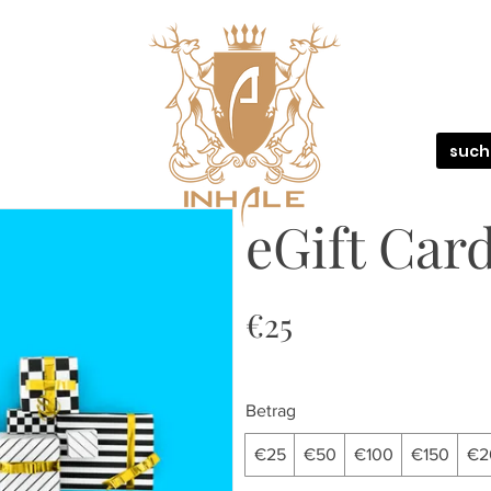
eGift Car
€25
Betrag
€25
€50
€100
€150
€2