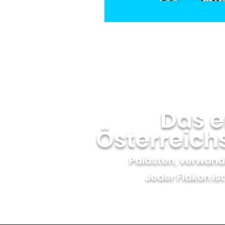
Das 
Österreich
Palästen, verwande
Jeder Flakon ist