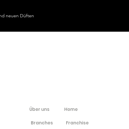
 und neuen Düften
INFORMATION
Über uns
Home
Branches
Franchise