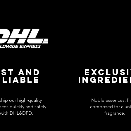
AST AND
EXCLUS
ELIABLE
INGREDI
hip our high-quality
Noble essences, fi
nces quickly and safely
composed for a un
with DHL&DPD.
fragrance.