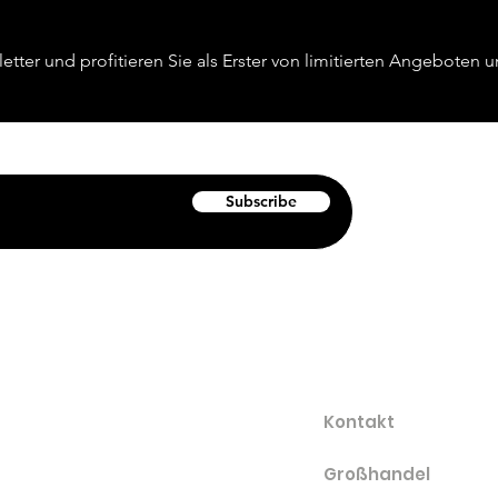
etter und profitieren Sie als Erster von limitierten Angeboten
Subscribe
UNTERSTÜTZUNG
Ko
ntakt
Großhandel