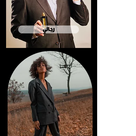
رجالي