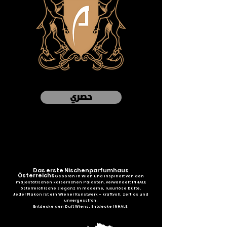
حصري
Das erste Nischenparfumhaus
Österreichs
Geboren in Wien und inspiriert von den
majestätischen kaiserlichen Palästen, verwandelt INHALE
österreichische Eleganz in moderne, luxuriöse Düfte.
Jeder Flakon ist ein Wiener Kunstwerk – kraftvoll, zeitlos und
unvergesslich.
Entdecke den Duft Wiens. Entdecke INHALE.