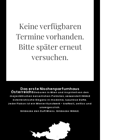
Keine verfügbaren
Termine vorhanden.
Bitte später erneut
versuchen.
Das erste Nischenparfumhaus
Österreichs
Geboren in Wien und inspiriert von den
majestätischen kaiserlichen Palästen, verwandelt INHALE
österreichische Eleganz in moderne, luxuriöse Düfte.
Jeder Flakon ist ein Wiener Kunstwerk – kraftvoll, zeitlos und
unvergesslich.
Entdecke den Duft Wiens. Entdecke INHALE.